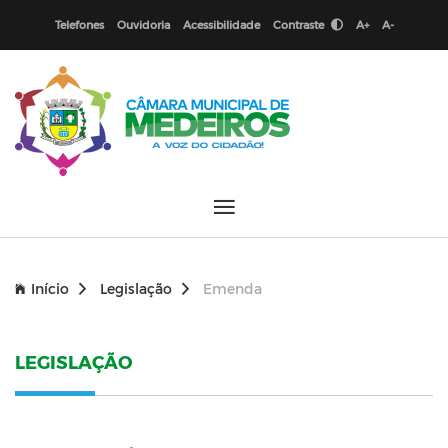
Telefones
Ouvidoria
Acessibilidade
Contraste
A+
A-
Início
Legislação
Emenda
LEGISLAÇÃO